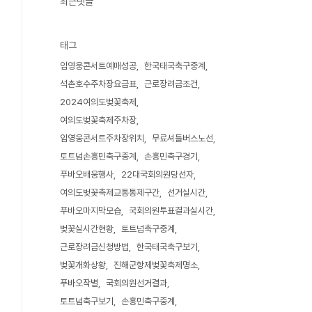
최근댓글
태그
임영웅콘서트예매성공
한국태국축구중계
석촌호수주차장요금표
근로장려금조건
2024여의도벚꽃축제
여의도벚꽃축제주차장
임영웅콘서트주차장위치
무료셔틀버스노선
토트넘손흥민축구중계
손흥민축구경기
푸바오배웅행사
22대국회의원당선자
여의도벚꽃축제교통통제구간
선거실시간
푸바오마지막모습
국회의원투표결과실시간
벚꽃실시간현황
토트넘축구중계
근로장려금신청방법
한국태국축구보기
벚꽃개화상황
진해군항제벚꽃축제명소
푸바오작별
국회의원선거결과
토트넘축구보기
손흥민축구중계