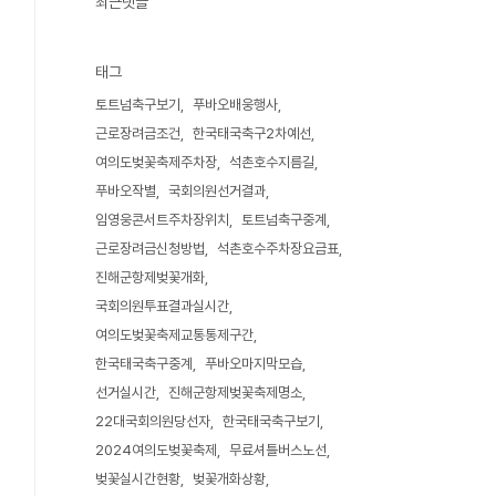
최근댓글
태그
토트넘축구보기
푸바오배웅행사
근로장려금조건
한국태국축구2차예선
여의도벚꽃축제주차장
석촌호수지름길
푸바오작별
국회의원선거결과
임영웅콘서트주차장위치
토트넘축구중계
근로장려금신청방법
석촌호수주차장요금표
진해군항제벚꽃개화
국회의원투표결과실시간
여의도벚꽃축제교통통제구간
한국태국축구중계
푸바오마지막모습
선거실시간
진해군항제벚꽃축제명소
22대국회의원당선자
한국태국축구보기
2024여의도벚꽃축제
무료셔틀버스노선
벚꽃실시간현황
벚꽃개화상황