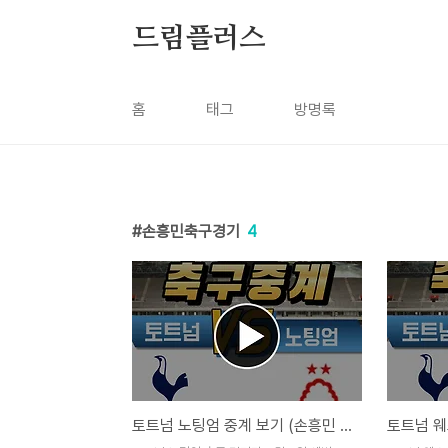
본문 바로가기
드림플러스
홈
태그
방명록
손흥민축구경기
4
토트넘 노팅엄 중계 보기 (손흥민 축구경기)