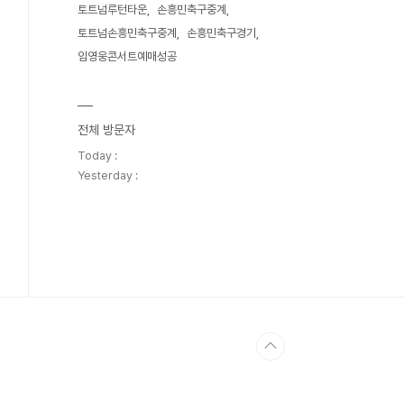
토트넘루턴타운
손흥민축구중계
토트넘손흥민축구중계
손흥민축구경기
임영웅콘서트예매성공
전체 방문자
Today :
Yesterday :