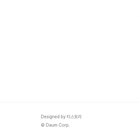
바랍니다. ⚠️토트넘 팰리스 축구중계 시간이
끝나면 시청이 어려우니 서둘러 재생을 하시
길 바랍니다. 넓은 티비 화면으로 토트넘 팰
리스의 경기를 시청하시려면 아래 스포티비
채널번호를 미리 확인하셔서 보는 방법도 있
으니 확인해 보세요. 스포티비 채널번호 확인
👆 손흥민의 13호 골은 과연 터질까? 꿀 같은
휴식을 마치고 돌아온 우리의 영원한 주장
'캡틴' 손흥민이 크리스탈 팰리스와 경기를
치를 예정입니다. 팰리스를 상대로 최근 4경
기에서 3골을 넣으며 토트넘의 4연승을 이
끌고 있는 손흥민이 과연 이..
Designed by 티스토리
© Daum Corp.