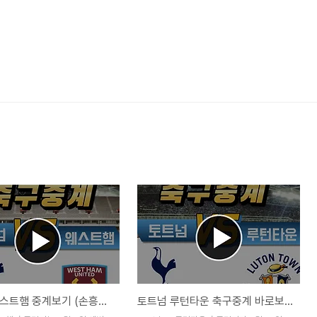
토트넘 웨스트햄 중계보기 (손흥민 축구경기)
토트넘 루턴타운 축구중계 바로보기 (손흥민 축구경기)