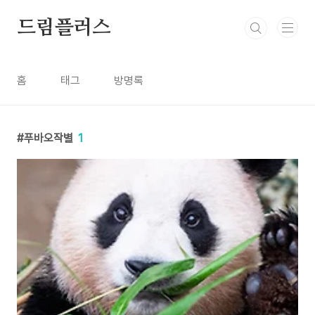
본문 바로가기
드림플러스
홈
태그
방명록
푸바오작별
1