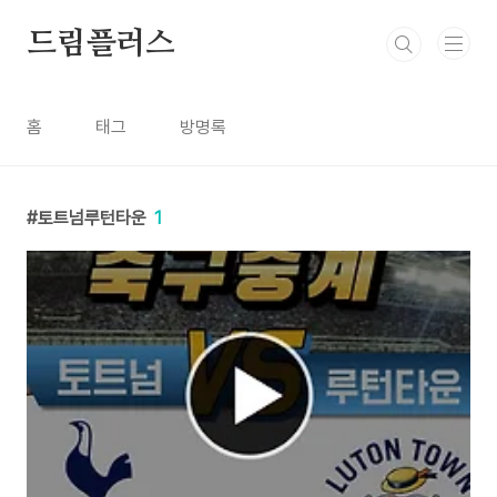
본문 바로가기
드림플러스
홈
태그
방명록
토트넘루턴타운
1