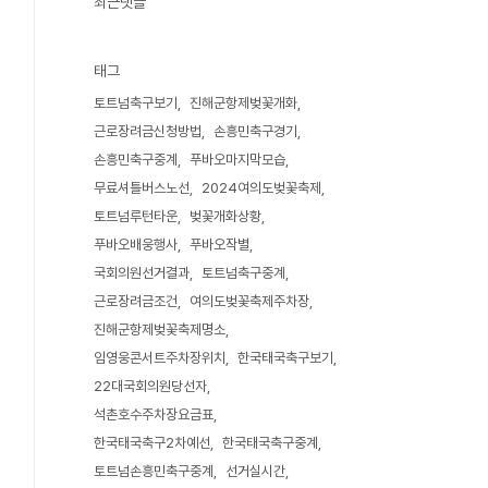
최근댓글
태그
토트넘축구보기
진해군항제벚꽃개화
근로장려금신청방법
손흥민축구경기
손흥민축구중계
푸바오마지막모습
무료셔틀버스노선
2024여의도벚꽃축제
토트넘루턴타운
벚꽃개화상황
푸바오배웅행사
푸바오작별
국회의원선거결과
토트넘축구중계
근로장려금조건
여의도벚꽃축제주차장
진해군항제벚꽃축제명소
임영웅콘서트주차장위치
한국태국축구보기
22대국회의원당선자
석촌호수주차장요금표
한국태국축구2차예선
한국태국축구중계
토트넘손흥민축구중계
선거실시간