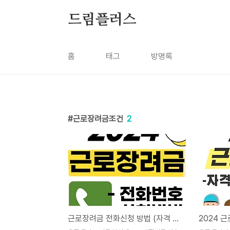
본문 바로가기
드림플러스
홈
태그
방명록
근로장려금조건
2
근로장려금 전화신청 방법 (자격 조건 조회하기)