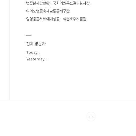
벚꽃실시간현황
국회의원투표결과실시간
여의도벚꽃축제교통통제구간
임영웅콘서트예매성공
석촌호수지름길
전체 방문자
Today :
Yesterday :