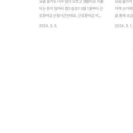
요즘 물가도 너무 많이 오르고 생활비로 지출
요즘 물가가
되는 돈이 많아서 힘드셨죠? 3월 1일부터 근
아껴 쓰기에
로장려금 신청기간인데요. 근로장려금 지원
을 통해 조
받을 수 있는 최대금액이 330만원이라고 합
랍니다. 최대
2024. 3. 5.
2024. 3. 1.
니다. 인터넷으로 근로장려금을 신청하기 어
있으며, 2
려운 분들은 헤매지 마시고 즉시 아래에 있는
월 1일부터
버튼을 통해 근로장려금 전화신청을 참고하
짧기 때문에
시길 바랍니다. 근로장려금 전화신청👆 근로
수 있으니 
장려금 신청을 전화로 하실 분들은 근로장려
바랍니다. 근
금 안내서를 받으신분들은 아주 쉽게 할 수
3월에 신청
있습니다. 근로장려금 신규신청자 또는 기존
다음과 같습
수급자의 경우 1544-9944에 전화를 건다
보시면 바로 
음 주민등록번호를 입력 하신 다음 우물정(#)
자의 소득에
버튼을 눌러주시면 됩니다. (조금 더 자세한
라질 수 있으
방법은 위의 "근로장려금 전화신청하기"를
근로장려금 
누르시면 명확하게 알 수 있으니 참고하시길
에 본인과 
바랍니다.) 하지만, 근로장려금..
구성된 거주자