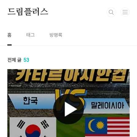
본문 바로가기
드림플러스
홈
태그
방명록
전체 글
53