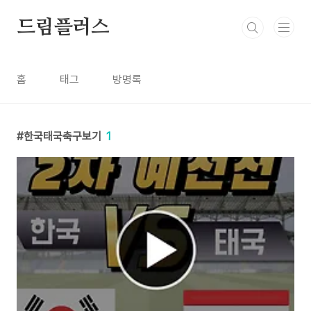
본문 바로가기
드림플러스
홈
태그
방명록
한국태국축구보기
1