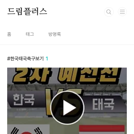
본문 바로가기
드림플러스
홈
태그
방명록
한국태국축구보기
1