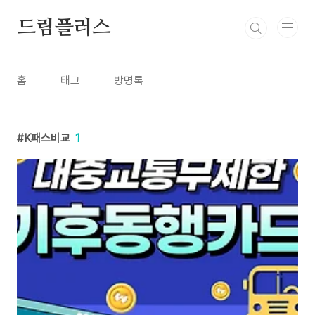
본문 바로가기
드림플러스
홈
태그
방명록
K패스비교
1