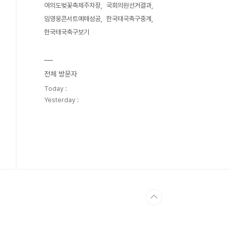
여의도벚꽃축제주차장
국회의원선거결과
임영웅콘서트예매성공
한국태국축구중계
한국태국축구보기
전체 방문자
Today :
Yesterday :