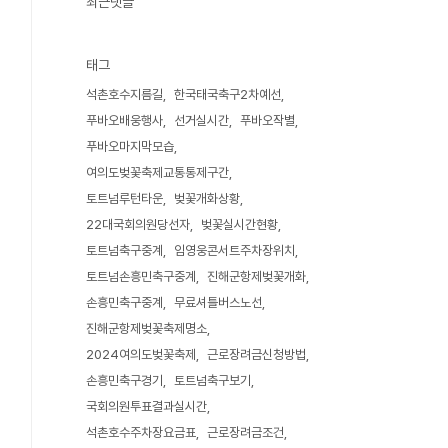
최근댓글
태그
석촌호수지름길
한국태국축구2차예선
푸바오배웅행사
선거실시간
푸바오작별
푸바오마지막모습
여의도벚꽃축제교통통제구간
토트넘루턴타운
벚꽃개화상황
22대국회의원당선자
벚꽃실시간현황
토트넘축구중계
임영웅콘서트주차장위치
토트넘손흥민축구중계
진해군항제벚꽃개화
손흥민축구중계
무료셔틀버스노선
진해군항제벚꽃축제명소
2024여의도벚꽃축제
근로장려금신청방법
손흥민축구경기
토트넘축구보기
국회의원투표결과실시간
석촌호수주차장요금표
근로장려금조건