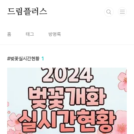
본문 바로가기
드림플러스
홈
태그
방명록
벚꽃실시간현황
1