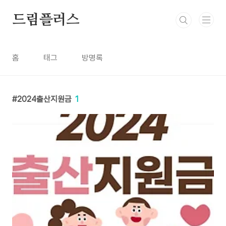
본문 바로가기
드림플러스
홈
태그
방명록
2024출산지원금
1