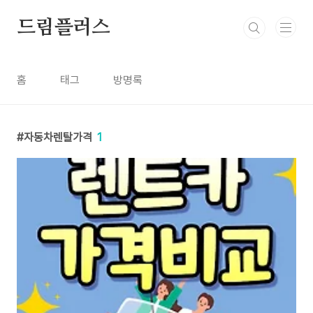
본문 바로가기
드림플러스
홈
태그
방명록
자동차렌탈가격
1