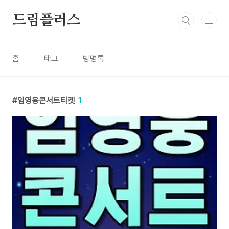
본문 바로가기
드림플러스
홈
태그
방명록
임영웅콘서트티켓
1