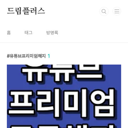
본문 바로가기
드림플러스
홈
태그
방명록
유튜브프리미엄해지
1