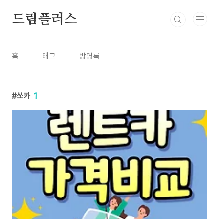
본문 바로가기
드림플러스
홈
태그
방명록
쏘카
1