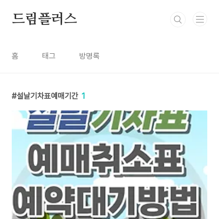
본문 바로가기
드림플러스
홈
태그
방명록
설날기차표예매기간
1