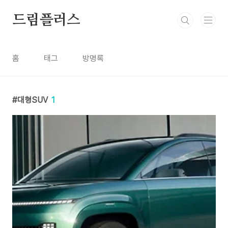
본문 바로가기
드림플러스
홈
태그
방명록
대형SUV
1