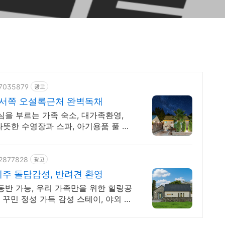
47035879
광고
주서쪽 오설록근처 완벽독채
심을 부르는 가족 숙소, 대가족환영,
뜻한 수영장과 스파, 아기용품 풀 세
02877828
광고
주 돌담감성, 반려견 환영
만을 위한 힐링공
 꾸민 정성 가득 감성 스테이, 야외 바