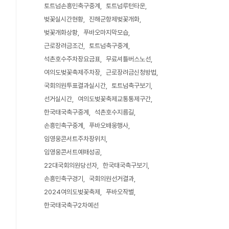
토트넘손흥민축구중계
토트넘루턴타운
벚꽃실시간현황
진해군항제벚꽃개화
벚꽃개화상황
푸바오마지막모습
근로장려금조건
토트넘축구중계
석촌호수주차장요금표
무료셔틀버스노선
여의도벚꽃축제주차장
근로장려금신청방법
국회의원투표결과실시간
토트넘축구보기
선거실시간
여의도벚꽃축제교통통제구간
한국태국축구중계
석촌호수지름길
손흥민축구중계
푸바오배웅행사
임영웅콘서트주차장위치
임영웅콘서트예매성공
22대국회의원당선자
한국태국축구보기
손흥민축구경기
국회의원선거결과
2024여의도벚꽃축제
푸바오작별
한국태국축구2차예선