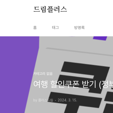
본문 바로가기
드림플러스
홈
태그
방명록
카테고리 없음
여행 할인쿠폰 받기 (정
by 플러스드림
2024. 3. 15.