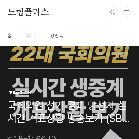
본문 바로가기
드림플러스
홈
태그
방명록
카테고리 없음
국회의원 선거 결과 당선자 실
시간 개표상황 방송보기 (SBS
KBS MBC)
by 플러스드림
2024. 4. 10.