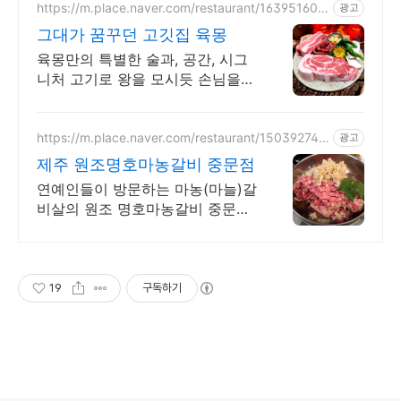
https://m.place.naver.com/restaurant/163951608
광고
3
그대가 꿈꾸던 고깃집 육몽
육몽만의 특별한 술과, 공간, 시그
니처 고기로 왕을 모시듯 손님을
대접합니다
https://m.place.naver.com/restaurant/150392745
광고
1
제주 원조명호마농갈비 중문점
연예인들이 방문하는 마농(마늘)갈
비살의 원조 명호마농갈비 중문점
입니다.
19
구독하기