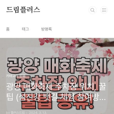
본문 바로가기
드림플러스
홈
태그
방명록
카테고리 없음
광양 매화축제 주차장 위치, 꿀
팁 (섬진강 뱃길 체험 참여방
법)
by 플러스드림
2024. 3. 13.