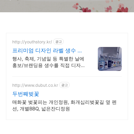
http://youthstory.kr/
광고
프리미엄 디자인 라벨 생수 청
춘스토리
행사, 축제, 기념일 등 특별한 날에
홍보/브랜딩용 생수를 직접 디자인
해보세요. 소량제작 및 대량주문,
정기배송, 맞춤스케쥴 배송, 공장
직영 맞춤생수 제작
http://www.dubut.co.kr
광고
두번째벚꽃
매화꽃 벚꽃피는 개인정원, 화개십리벚꽃길 옆 펜
션, 개별BBQ, 넓은잔디정원